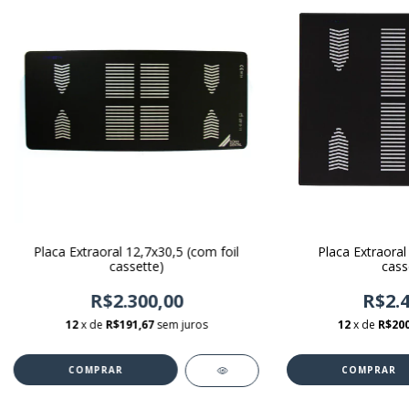
Placa Extraoral 12,7x30,5 (com foil
Placa Extraoral
cassette)
cass
R$2.300,00
R$2.4
12
x de
R$191,67
sem juros
12
x de
R$200